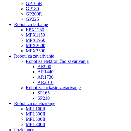
GP165R
GP180
GP200R
GP225
Roboti za farbanje
EPX1250
MPX1150
MPX1950
MPX2600
MPX3500
Roboti za zavarivanje
Robot za elektrolučno zavarivanje
AR900
AR1440
AR1730
AR2010
Robot za tačkasto zavarivanje
SP165
SP210
Roboti za paletiziranje
MPL160II
MPL300II
MPL500II
MPL800II
Pozicioner