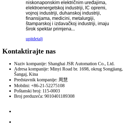
niskonaponskim električnim uređajima,
elektroenergetskoj industriji, IC opremi,
vojnoj industriji, duhanskoj industriji,
finansijama, medicini, metalurgiji,
štamparskoj i izdavačkoj industriji, imaju
širok spektar primjena...
upit
detalj
Kontaktirajte nas
Naziv kompanije: Shanghai JSR Automation Co., Ltd.
Adresa kompanije: Minyi Road br. 1698, okrug Songjiang,
Šangaj, Kina
Predstavnik kompanije: 周慧
Mobilni: +86-21-52275108
Poštanski broj: 115-0003
Broj preduzeća: 9010401189308