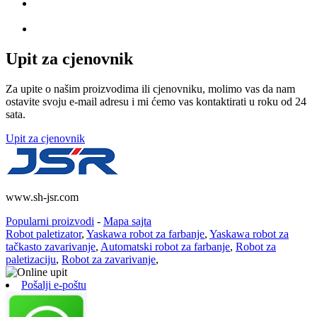
Upit za cjenovnik
Za upite o našim proizvodima ili cjenovniku, molimo vas da nam
ostavite svoju e-mail adresu i mi ćemo vas kontaktirati u roku od 24
sata.
Upit za cjenovnik
www.sh-jsr.com
Popularni proizvodi
-
Mapa sajta
Robot paletizator
,
Yaskawa robot za farbanje
,
Yaskawa robot za
tačkasto zavarivanje
,
Automatski robot za farbanje
,
Robot za
paletizaciju
,
Robot za zavarivanje
,
Pošalji e-poštu