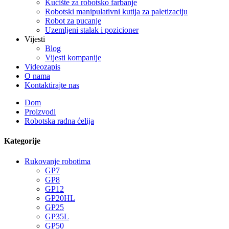
Kućište za robotsko farbanje
Robotski manipulativni kutija za paletizaciju
Robot za pucanje
Uzemljeni stalak i pozicioner
Vijesti
Blog
Vijesti kompanije
Videozapis
O nama
Kontaktirajte nas
Dom
Proizvodi
Robotska radna ćelija
Kategorije
Rukovanje robotima
GP7
GP8
GP12
GP20HL
GP25
GP35L
GP50