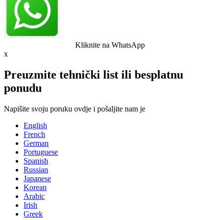
Kliknite na WhatsApp
x
Preuzmite tehnički list ili besplatnu
ponudu
Napišite svoju poruku ovdje i pošaljite nam je
English
French
German
Portuguese
Spanish
Russian
Japanese
Korean
Arabic
Irish
Greek