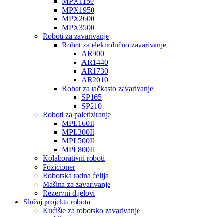
MPX1150
MPX1950
MPX2600
MPX3500
Roboti za zavarivanje
Robot za elektrolučno zavarivanje
AR900
AR1440
AR1730
AR2010
Robot za tačkasto zavarivanje
SP165
SP210
Roboti za paletiziranje
MPL160II
MPL300II
MPL500II
MPL800II
Kolaborativni roboti
Pozicioner
Robotska radna ćelija
Mašina za zavarivanje
Rezervni dijelovi
Slučaj projekta robota
Kućište za robotsko zavarivanje