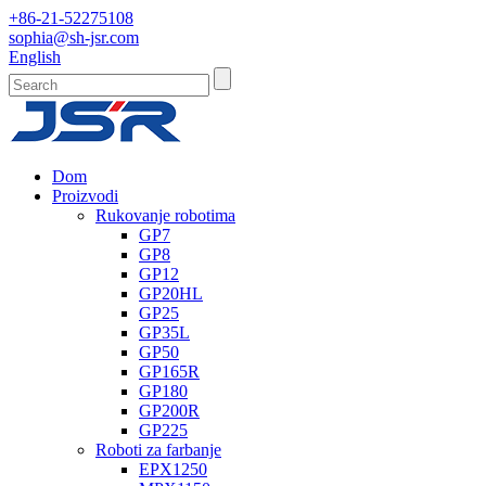
+86-21-52275108
sophia@sh-jsr.com
English
Dom
Proizvodi
Rukovanje robotima
GP7
GP8
GP12
GP20HL
GP25
GP35L
GP50
GP165R
GP180
GP200R
GP225
Roboti za farbanje
EPX1250