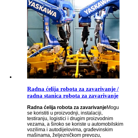
Radna ćelija robota za zavarivanje /
radna stanica robota za zavarivanje
Radna ćelija robota za zavarivanje
Mogu
se koristiti u proizvodnji, instalaciji,
testiranju, logistici i drugim proizvodnim
vezama, a široko se koriste u automobilskim
vozilima i autodijelovima, građevinskim
mašinama, željezničkom prevozu,